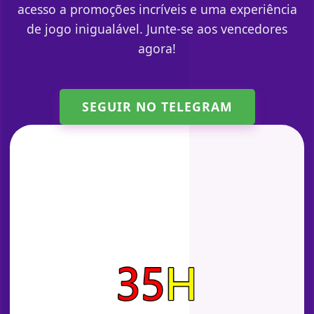
acesso a promoções incríveis e uma experiência
de jogo inigualável. Junte-se aos vencedores
agora!
SEGUIR NO TELEGRAM