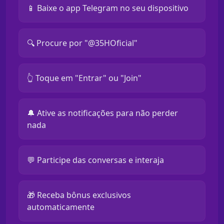
📱 Baixe o app Telegram no seu dispositivo
🔍 Procure por "@35HOficial"
👆 Toque em "Entrar" ou "Join"
🔔 Ative as notificações para não perder
nada
💬 Participe das conversas e interaja
🎁 Receba bônus exclusivos
automaticamente