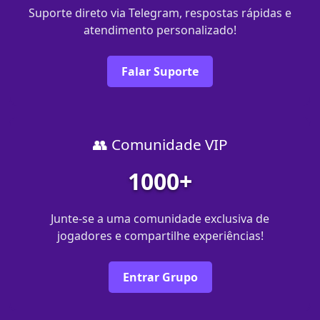
Suporte direto via Telegram, respostas rápidas e
atendimento personalizado!
Falar Suporte
👥 Comunidade VIP
1000+
Junte-se a uma comunidade exclusiva de
jogadores e compartilhe experiências!
Entrar Grupo