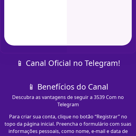
📱 Canal Oficial no Telegram!
📱 Benefícios do Canal
Descubra as vantagens de seguir a 3539 Com no
Telegram
Para criar sua conta, clique no botão “Registrar” no
topo da página inicial. Preencha o formulário com suas
informações pessoais, como nome, e-mail e data de