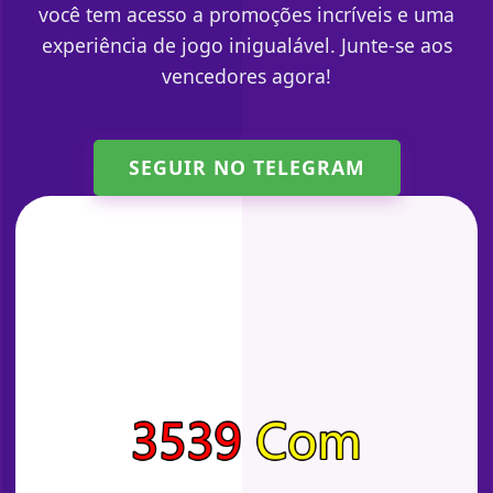
você tem acesso a promoções incríveis e uma
experiência de jogo inigualável. Junte-se aos
vencedores agora!
SEGUIR NO TELEGRAM