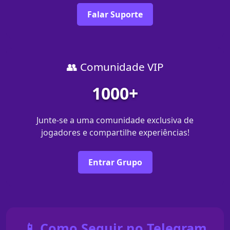
Falar Suporte
👥 Comunidade VIP
1000+
Junte-se a uma comunidade exclusiva de
jogadores e compartilhe experiências!
Entrar Grupo
📱 Como Seguir no Telegram