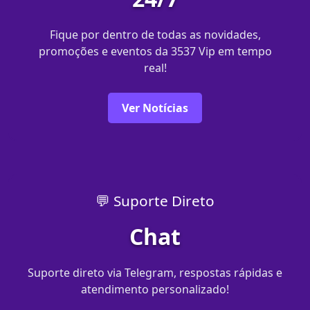
Fique por dentro de todas as novidades,
promoções e eventos da 3537 Vip em tempo
real!
Ver Notícias
💬 Suporte Direto
Chat
Suporte direto via Telegram, respostas rápidas e
atendimento personalizado!