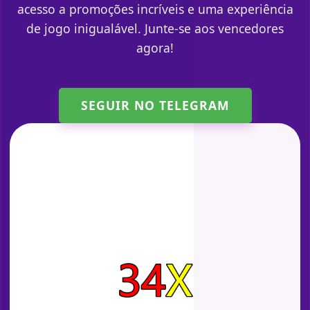
acesso a promoções incríveis e uma experiência
de jogo inigualável. Junte-se aos vencedores
agora!
SEGUIR NO TELEGRAM