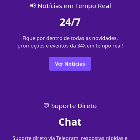
📢 Notícias em Tempo Real
24/7
Fique por dentro de todas as novidades,
promoções e eventos da 34X em tempo real!
Ver Notícias
💬 Suporte Direto
Chat
Suporte direto via Telegram, respostas rápidas e