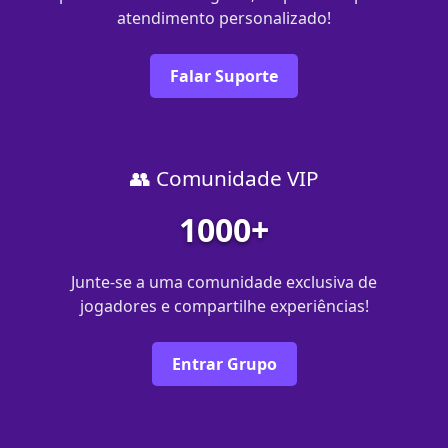
atendimento personalizado!
Falar Suporte
👥 Comunidade VIP
1000+
Junte-se a uma comunidade exclusiva de
jogadores e compartilhe experiências!
Entrar Grupo