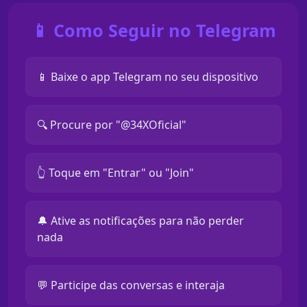
📱 Como Seguir no Telegram
📱 Baixe o app Telegram no seu dispositivo
🔍 Procure por "@34XOficial"
👆 Toque em "Entrar" ou "Join"
🔔 Ative as notificações para não perder
nada
💬 Participe das conversas e interaja