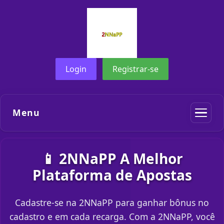
Login
Registrar-se
Menu
📱 2NNaPP A Melhor
Plataforma de Apostas
Cadastre-se na 2NNaPP para ganhar bônus no
cadastro e em cada recarga. Com a 2NNaPP, você