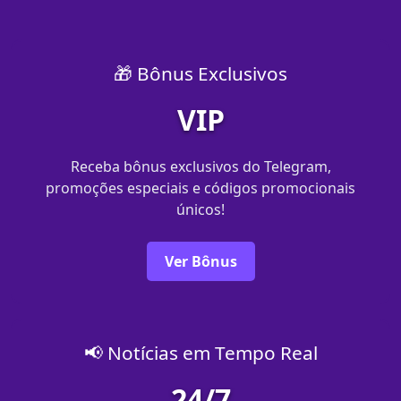
🎁 Bônus Exclusivos
VIP
Receba bônus exclusivos do Telegram,
promoções especiais e códigos promocionais
únicos!
Ver Bônus
📢 Notícias em Tempo Real
24/7