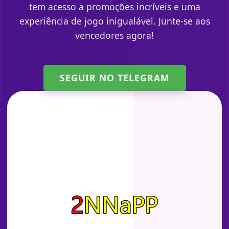
tem acesso a promoções incríveis e uma
experiência de jogo inigualável. Junte-se aos
vencedores agora!
SEGUIR NO TELEGRAM