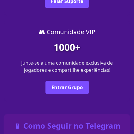
Falar Suporte
👥 Comunidade VIP
1000+
Junte-se a uma comunidade exclusiva de
jogadores e compartilhe experiências!
Entrar Grupo
📱 Como Seguir no Telegram