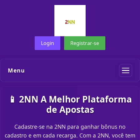
Login
Registrar-se
Menu
📱 2NN A Melhor Plataforma
de Apostas
Cadastre-se na 2NN para ganhar bônus no
cadastro e em cada recarga. Com a 2NN, você tem