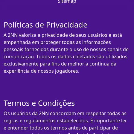
Sitemap
Políticas de Privacidade
A 2NN valoriza a privacidade de seus usuários e está
empenhada em proteger todas as informações
pessoais fornecidas durante o uso de nossos canais de
comunicação. Todos os dados coletados são utilizados
exclusivamente para fins de melhoria contínua da
experiência de nossos jogadores.
Termos e Condições
Os usuários da 2NN concordam em respeitar todas as
regras e regulamentos estabelecidos. É importante ler
e entender todos os termos antes de participar de