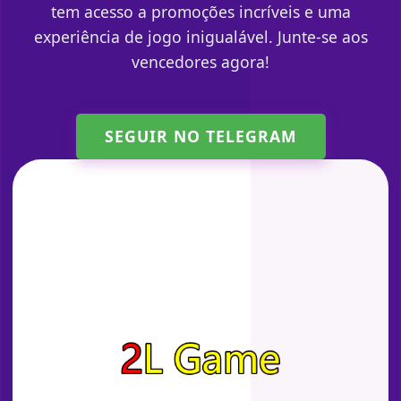
tem acesso a promoções incríveis e uma
experiência de jogo inigualável. Junte-se aos
vencedores agora!
SEGUIR NO TELEGRAM