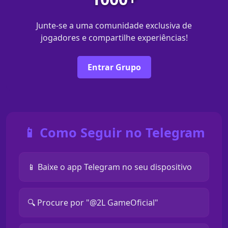
Junte-se a uma comunidade exclusiva de
jogadores e compartilhe experiências!
Entrar Grupo
📱 Como Seguir no Telegram
📱 Baixe o app Telegram no seu dispositivo
🔍 Procure por "@2L GameOficial"