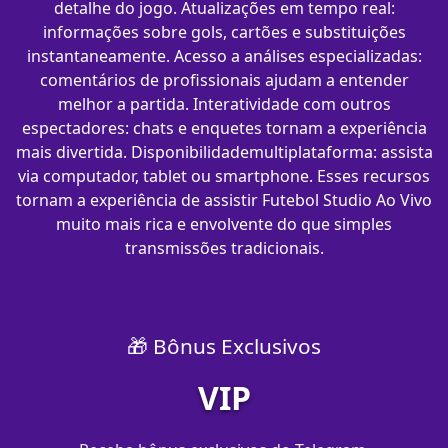
detalhe do jogo. Atualizações em tempo real:
informações sobre gols, cartões e substituições
instantaneamente. Acesso a análises especializadas:
comentários de profissionais ajudam a entender
melhor a partida. Interatividade com outros
espectadores: chats e enquetes tornam a experiência
mais divertida. Disponibilidademultiplataforma: assista
via computador, tablet ou smartphone. Esses recursos
tornam a experiência de assistir Futebol Studio Ao Vivo
muito mais rica e envolvente do que simples
transmissões tradicionais.
🎁 Bônus Exclusivos
VIP