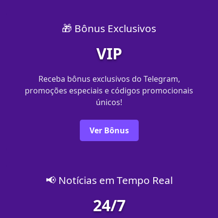
🎁 Bônus Exclusivos
VIP
Receba bônus exclusivos do Telegram,
promoções especiais e códigos promocionais
únicos!
Ver Bônus
📢 Notícias em Tempo Real
24/7