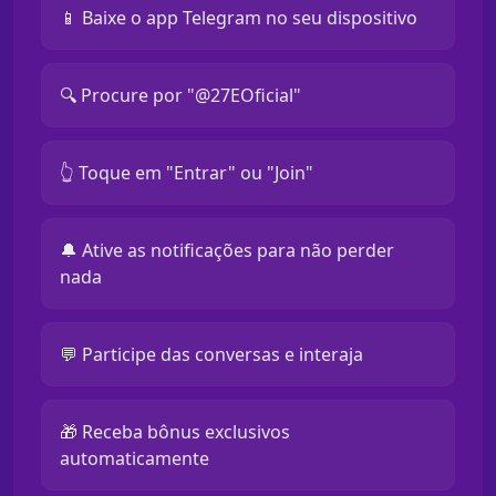
📱 Baixe o app Telegram no seu dispositivo
🔍 Procure por "@27EOficial"
👆 Toque em "Entrar" ou "Join"
🔔 Ative as notificações para não perder
nada
💬 Participe das conversas e interaja
🎁 Receba bônus exclusivos
automaticamente