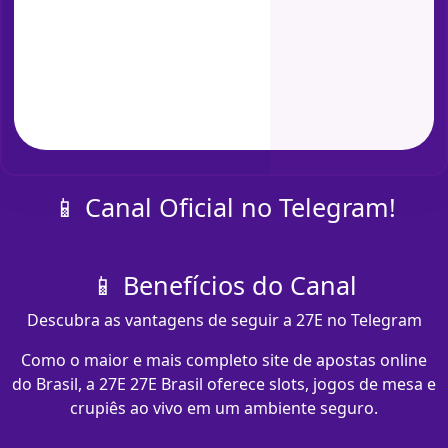
📱 Canal Oficial no Telegram!
📱 Benefícios do Canal
Descubra as vantagens de seguir a 27E no Telegram
Como o maior e mais completo site de apostas online
do Brasil, a 27E 27E Brasil oferece slots, jogos de mesa e
crupiês ao vivo em um ambiente seguro.