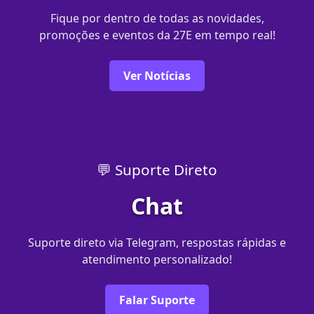
Fique por dentro de todas as novidades,
promoções e eventos da 27E em tempo real!
Ver Notícias
💬 Suporte Direto
Chat
Suporte direto via Telegram, respostas rápidas e
atendimento personalizado!
Falar Suporte