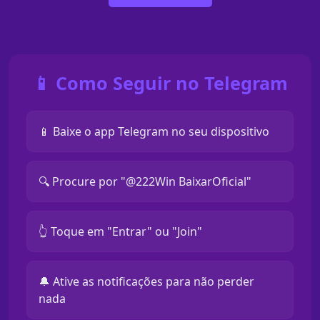
📱 Como Seguir no Telegram
📱 Baixe o app Telegram no seu dispositivo
🔍 Procure por "@222Win BaixarOficial"
👆 Toque em "Entrar" ou "Join"
🔔 Ative as notificações para não perder
nada