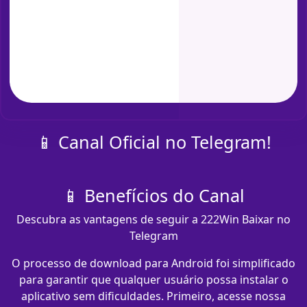
📱 Canal Oficial no Telegram!
📱 Benefícios do Canal
Descubra as vantagens de seguir a 222Win Baixar no
Telegram
O processo de download para Android foi simplificado
para garantir que qualquer usuário possa instalar o
aplicativo sem dificuldades. Primeiro, acesse nossa