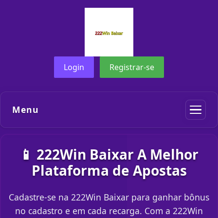
Login
Registrar-se
Menu
📱 222Win Baixar A Melhor
Plataforma de Apostas
Cadastre-se na 222Win Baixar para ganhar bônus
no cadastro e em cada recarga. Com a 222Win