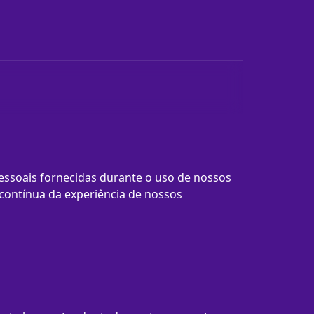
essoais fornecidas durante o uso de nossos
 contínua da experiência de nossos