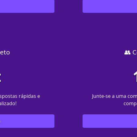
reto
👥 
t
espostas rápidas e
Junte-se a uma com
lizado!
compa
e