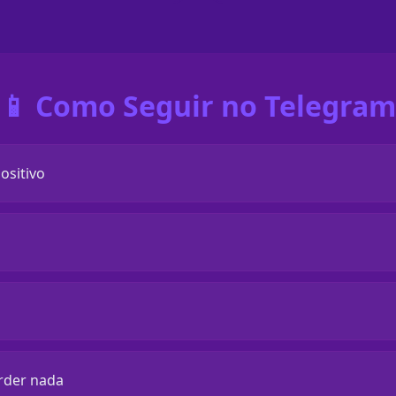
📱 Como Seguir no Telegram
ositivo
erder nada