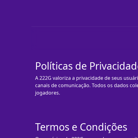
Políticas de Privacida
A 222G valoriza a privacidade de seus usuá
canais de comunicação. Todos os dados cole
jogadores.
Termos e Condições