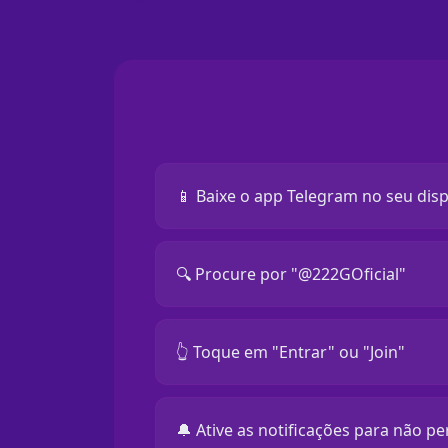
📱 Baixe o app Telegram no seu disp
🔍 Procure por "@222GOficial"
👆 Toque em "Entrar" ou "Join"
🔔 Ative as notificações para não p