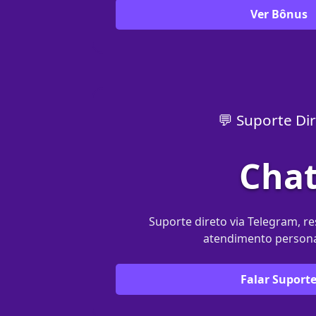
Ver Bônus
💬 Suporte Di
Cha
Suporte direto via Telegram, r
atendimento persona
Falar Suport