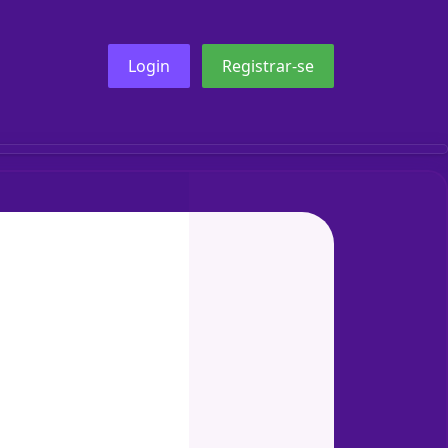
Login
Registrar-se