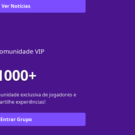
Ver Notícias
Comunidade VIP
1000+
unidade exclusiva de jogadores e
rtilhe experiências!
Entrar Grupo