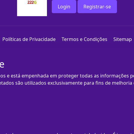
Login
Registrar-se
Políticas de Privacidade
Termos e Condições
Sitemap
de
rios e está empenhada em proteger todas as informações p
tados são utilizados exclusivamente para fins de melhoria