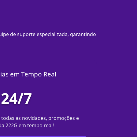
ipe de suporte especializada, garantindo
cias em Tempo Real
24/7
e todas as novidades, promoções e
da 222G em tempo real!