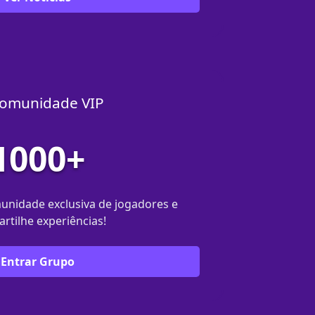
Comunidade VIP
1000+
unidade exclusiva de jogadores e
rtilhe experiências!
Entrar Grupo