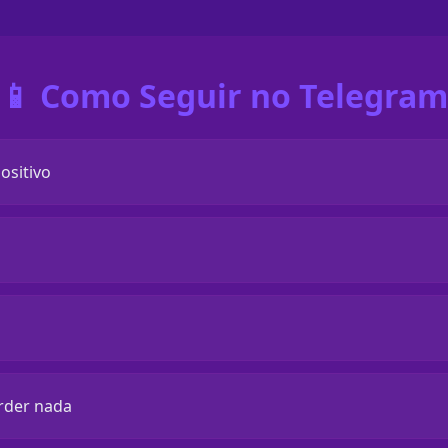
📱 Como Seguir no Telegram
ositivo
erder nada