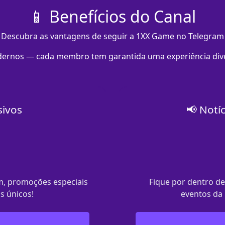
📱 Benefícios do Canal
Descubra as vantagens de seguir a 1XX Game no Telegram
dernos — cada membro tem garantida uma experiência dive
sivos
📢 Notí
m, promoções especiais
Fique por dentro d
s únicos!
eventos da