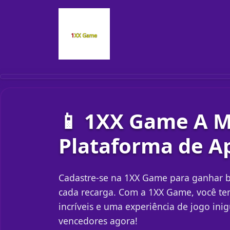
📱 1XX Game A M
Plataforma de A
Cadastre-se na 1XX Game para ganhar 
cada recarga. Com a 1XX Game, você t
incríveis e uma experiência de jogo inig
vencedores agora!