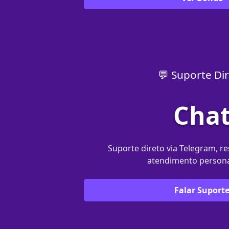
💬 Suporte Di
Cha
Suporte direto via Telegram, r
atendimento persona
Falar Suport