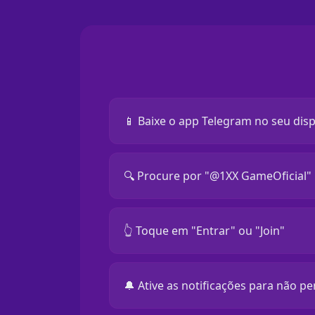
📱 Baixe o app Telegram no seu disp
🔍 Procure por "@1XX GameOficial"
👆 Toque em "Entrar" ou "Join"
🔔 Ative as notificações para não p