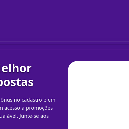
elhor
postas
bônus no cadastro e em
em acesso a promoções
ualável. Junte-se aos