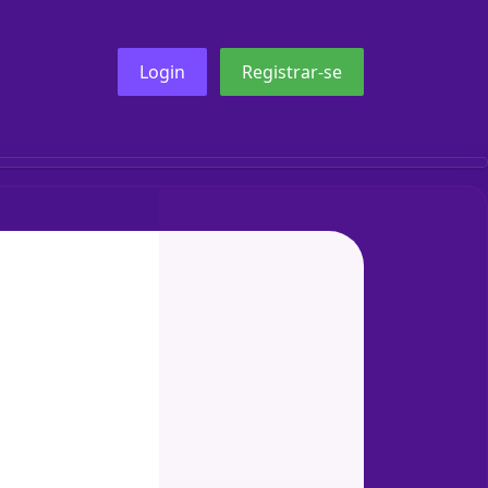
Login
Registrar-se