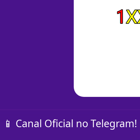
📱 Canal Oficial no Telegram!