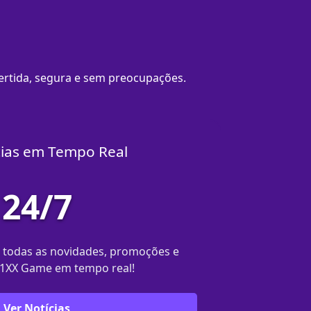
rtida, segura e sem preocupações.
cias em Tempo Real
24/7
e todas as novidades, promoções e
 1XX Game em tempo real!
Ver Notícias