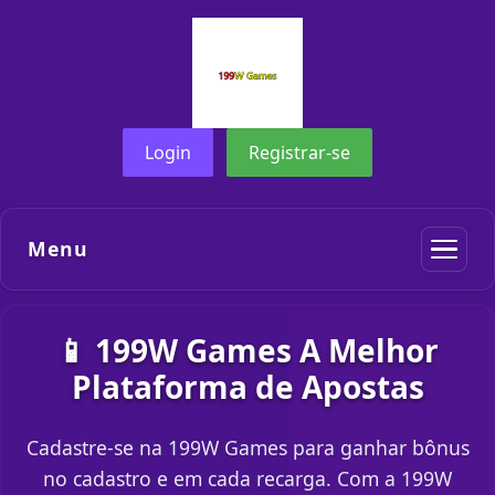
Login
Registrar-se
Menu
📱 199W Games A Melhor
Plataforma de Apostas
Cadastre-se na 199W Games para ganhar bônus
no cadastro e em cada recarga. Com a 199W