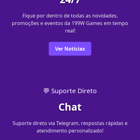
Fique por dentro de todas as novidades,
promoções e eventos da 199W Games em tempo
real!
Ver Notícias
💬 Suporte Direto
Chat
Suporte direto via Telegram, respostas rápidas e
atendimento personalizado!