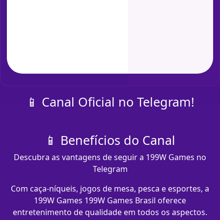
📱 Canal Oficial no Telegram!
📱 Benefícios do Canal
Descubra as vantagens de seguir a 199W Games no
Telegram
Com caça-níqueis, jogos de mesa, pesca e esportes, a
199W Games 199W Games Brasil oferece
entretenimento de qualidade em todos os aspectos.