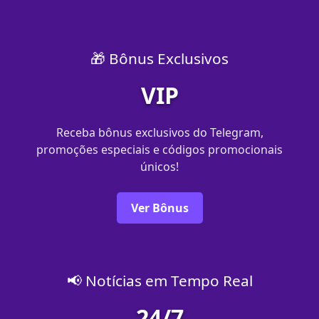
🎁 Bônus Exclusivos
VIP
Receba bônus exclusivos do Telegram,
promoções especiais e códigos promocionais
únicos!
Ver Bônus
📢 Notícias em Tempo Real
24/7