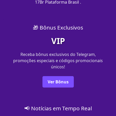
17Br Plataforma Brasil .
🎁 Bônus Exclusivos
VIP
Receba bônus exclusivos do Telegram,
promoções especiais e códigos promocionais
únicos!
Ver Bônus
📢 Notícias em Tempo Real