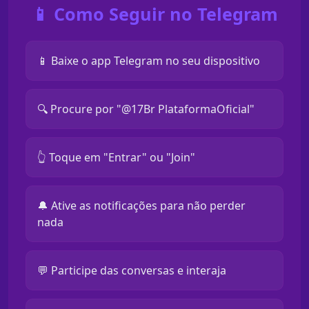
📱 Como Seguir no Telegram
📱 Baixe o app Telegram no seu dispositivo
🔍 Procure por "@17Br PlataformaOficial"
👆 Toque em "Entrar" ou "Join"
🔔 Ative as notificações para não perder
nada
💬 Participe das conversas e interaja