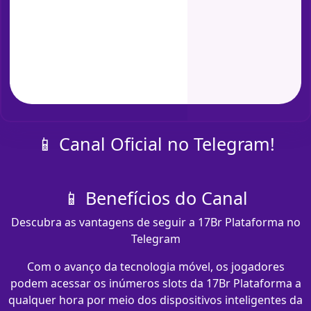
📱 Canal Oficial no Telegram!
📱 Benefícios do Canal
Descubra as vantagens de seguir a 17Br Plataforma no
Telegram
Com o avanço da tecnologia móvel, os jogadores
podem acessar os inúmeros slots da 17Br Plataforma a
qualquer hora por meio dos dispositivos inteligentes da