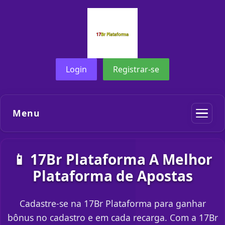
Login
Registrar-se
Menu
📱 17Br Plataforma A Melhor
Plataforma de Apostas
Cadastre-se na 17Br Plataforma para ganhar
bônus no cadastro e em cada recarga. Com a 17Br