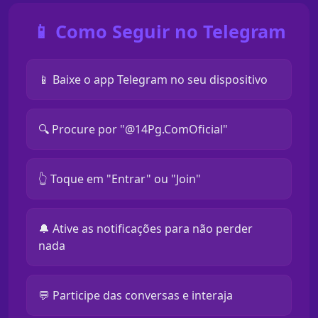
📱 Como Seguir no Telegram
📱 Baixe o app Telegram no seu dispositivo
🔍 Procure por "@14Pg.ComOficial"
👆 Toque em "Entrar" ou "Join"
🔔 Ative as notificações para não perder
nada
💬 Participe das conversas e interaja