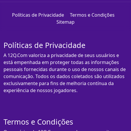
Políticas de Privacidade
Termos e Condições
Sitemap
Políticas de Privacidade
A 12Q.Com valoriza a privacidade de seus usuários e
está empenhada em proteger todas as informações
pessoais fornecidas durante o uso de nossos canais de
comunicação. Todos os dados coletados são utilizados
exclusivamente para fins de melhoria contínua da
experiência de nossos jogadores.
Termos e Condições