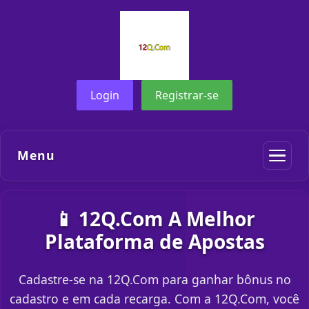
Login
Registrar-se
Menu
📱 12Q.Com A Melhor
Plataforma de Apostas
Cadastre-se na 12Q.Com para ganhar bônus no
cadastro e em cada recarga. Com a 12Q.Com, você