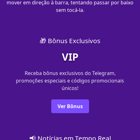
mover em direção à barra, tentando passar por baixo
sem tocá-la.
🎁 Bônus Exclusivos
VIP
Receba bônus exclusivos do Telegram,
promoções especiais e códigos promocionais
únicos!
Ver Bônus
📢 Notícias em Tempo Real