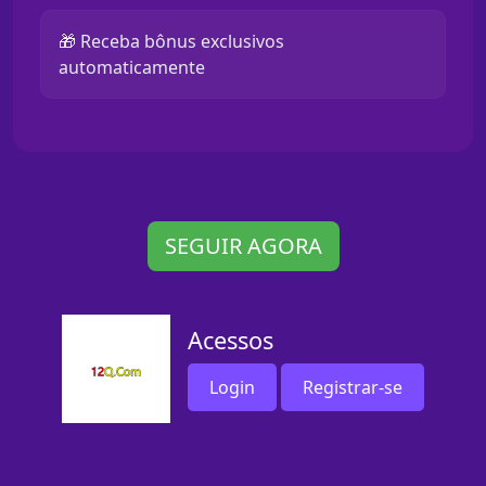
🎁 Receba bônus exclusivos
automaticamente
SEGUIR AGORA
Acessos
Login
Registrar-se