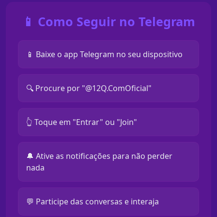
📱 Como Seguir no Telegram
📱 Baixe o app Telegram no seu dispositivo
🔍 Procure por "@12Q.ComOficial"
👆 Toque em "Entrar" ou "Join"
🔔 Ative as notificações para não perder
nada
💬 Participe das conversas e interaja