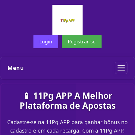
Login
Registrar-se
Menu
📱 11Pg APP A Melhor
Plataforma de Apostas
Cadastre-se na 11Pg APP para ganhar bônus no
cadastro e em cada recarga. Com a 11Pg APP,