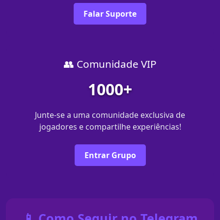
Falar Suporte
👥 Comunidade VIP
1000+
Junte-se a uma comunidade exclusiva de
jogadores e compartilhe experiências!
Entrar Grupo
📱 Como Seguir no Telegram