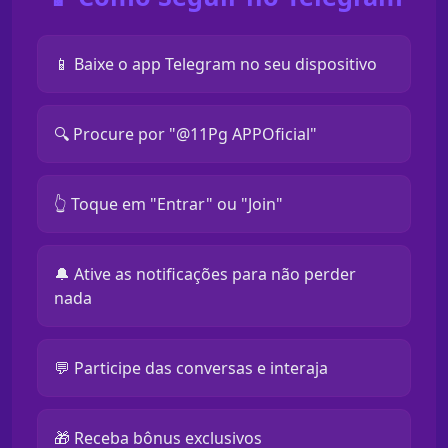
📱 Baixe o app Telegram no seu dispositivo
🔍 Procure por "@11Pg APPOficial"
👆 Toque em "Entrar" ou "Join"
🔔 Ative as notificações para não perder
nada
💬 Participe das conversas e interaja
🎁 Receba bônus exclusivos