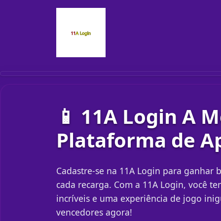
📱 11A Login A M
Plataforma de A
Cadastre-se na 11A Login para ganhar 
cada recarga. Com a 11A Login, você t
incríveis e uma experiência de jogo inig
vencedores agora!