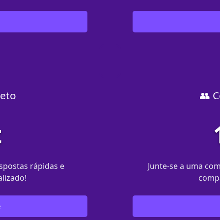
reto
👥 
t
espostas rápidas e
Junte-se a uma com
lizado!
compa
e