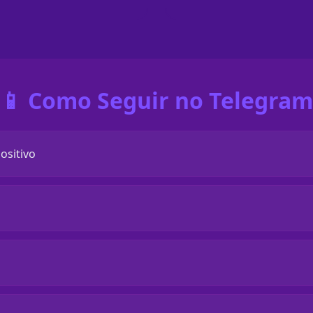
📱 Como Seguir no Telegram
ositivo