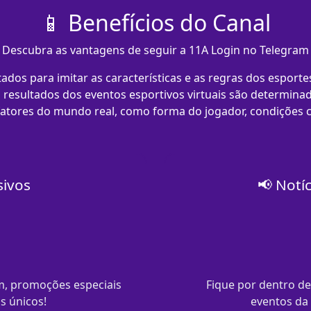
📱 Benefícios do Canal
Descubra as vantagens de seguir a 11A Login no Telegram
tados para imitar as características e as regras dos espor
Os resultados dos eventos esportivos virtuais são determin
atores do mundo real, como forma do jogador, condições cl
sivos
📢 Notí
m, promoções especiais
Fique por dentro d
s únicos!
eventos da