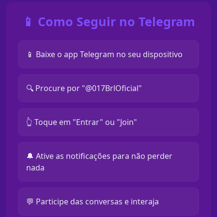
📱 Como Seguir no Telegram
📱 Baixe o app Telegram no seu dispositivo
🔍 Procure por "@017BrlOficial"
👆 Toque em "Entrar" ou "Join"
🔔 Ative as notificações para não perder
nada
💬 Participe das conversas e interaja