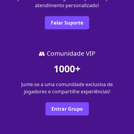
atendimento personalizado!
Falar Suporte
👥 Comunidade VIP
1000+
Junte-se a uma comunidade exclusiva de
jogadores e compartilhe experiências!
Entrar Grupo