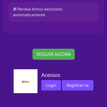
🎁 Receba bônus exclusivos
automaticamente
SEGUIR AGORA
Acessos
Login
Registrar-se