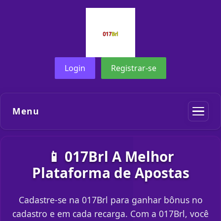
Login
Registrar-se
Menu
📱 017Brl A Melhor
Plataforma de Apostas
Cadastre-se na 017Brl para ganhar bônus no
cadastro e em cada recarga. Com a 017Brl, você