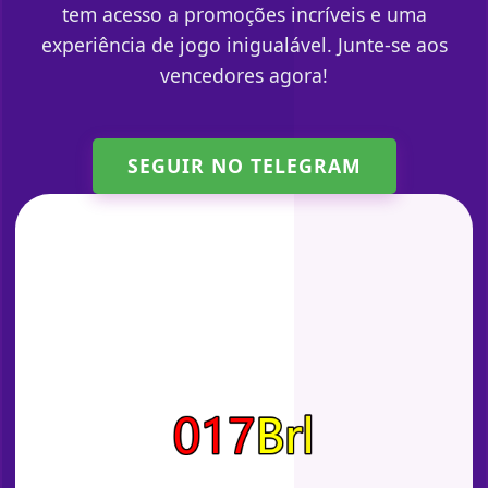
tem acesso a promoções incríveis e uma
experiência de jogo inigualável. Junte-se aos
vencedores agora!
SEGUIR NO TELEGRAM