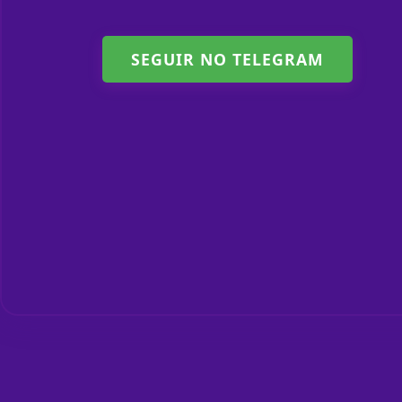
SEGUIR NO TELEGRAM