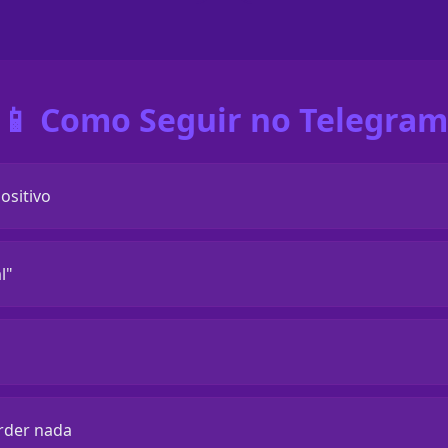
📱 Como Seguir no Telegram
ositivo
l"
erder nada