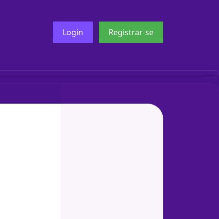
Login
Registrar-se