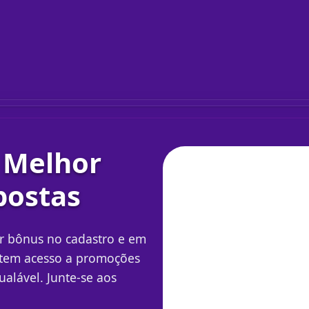
 Melhor
postas
r bônus no cadastro e em
 tem acesso a promoções
ualável. Junte-se aos