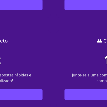
reto
👥 
t
espostas rápidas e
Junte-se a uma com
lizado!
compa
e